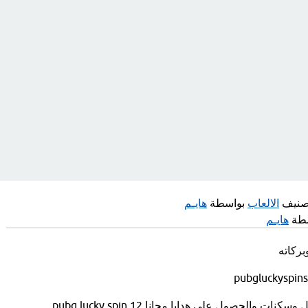
صنيف
الالعاب
بواسطة
هايـم
سطة
هايـم
بركاته
سكنات والحصول على هدايا مجانا pubg lucky spin 12