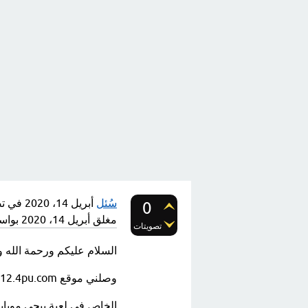
سُئل
أبريل 14، 2020
في ت
0
مغلق
أبريل 14، 2020
بوا
تصويتات
السلام عليكم ورحمة الله و
وصلني موقع pubgluckyspins12.4pu.com
الخاص في لعبة
ببجي
موبايل و