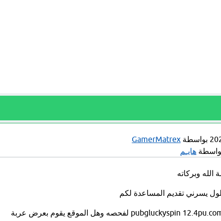
بواسطة
GamerMatrex
واسطة
هايـم
 الله وبركاته
لحلول يسرني تقديم المساعدة لكم
شكراً لارسالك لنا موقع pubgluckyspin 12.4pu.com لفحصه وهل الموقع يقوم بعرض عربة