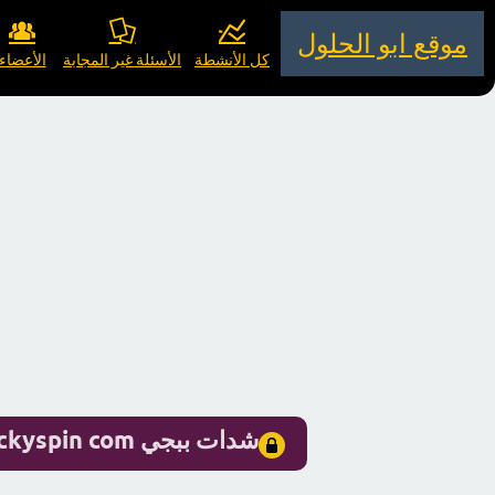
موقع ابو الحلول
كل الأنشطة
الأسئلة غير المجابة
الأعضاء
شدات ببجي pubgluckyspin com مجانا ؟ هل هو حقيقي