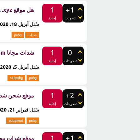
1
+1
هل موقع razzak .xyz حقيقي شدات ببجي ؟
تصويت
إجابة
سُئل
أبريل 18، 2020
شدات
pubg
1
0
شدات مجانا s12 pubg .com وتفعيل رويال باس ببجي ؟ ما حقيقة الموقع
تصويتات
إجابة
سُئل
أبريل 5، 2020
s12pubg
pubg
1
+2
موقع شحن شدات ببجي مجانا 
تصويتات
إجابة
سُئل
فبراير 21، 2020
pubgmod
pubg
1
+1
موقع شدات ببجي pubg usa.com هل يعطي م