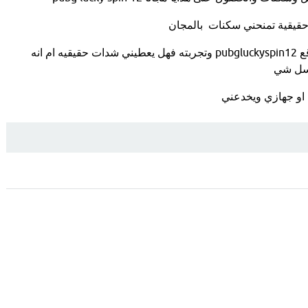
حقيقية تمنحني سكنات بالمجان
فياليت تقيدوني بفحص موقع pubgluckyspin12 وتجربته فهل يعطيني شدات حقيقيه ام انه
رسل شي
 او جهازي ويخدعني