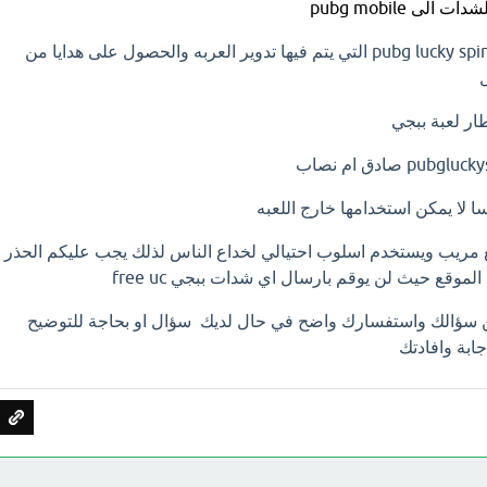
ى pubg mobile
pubg lucky spin 12 التي يتم فيها تدوير العربه والحصول على هدايا من
ار لعبة ببجي
pub صادق ام نصاب
سا لا يمكن استخدامها خارج اللعبه
ع مريب ويستخدم اسلوب احتيالي لخداع الناس لذلك يجب عليكم الحذر
لموقع حيث لن يوقم بارسال اي شدات ببجي free uc
ن سؤالك واستفسارك واضح في حال لديك سؤال او بحاجة للتوضيح
ابة وافادتك