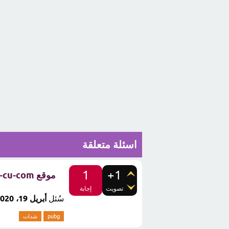
اسئلة متعلقة
1
+1
موقع pb-cu-com شدات ببجي مجاناً ؟ حقيقي ام لا
تصويت
إجابة
سُئل
أبريل 19، 2020
pubg
شدات