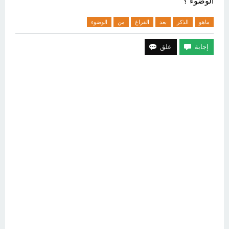
الوضوء ؟
ماهو
الذكر
بعد
الفراغ
من
الوضوء