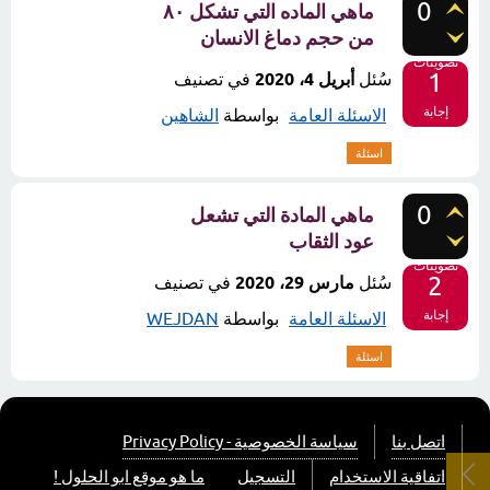
0
ماهي الماده التي تشكل ٨٠
من حجم دماغ الانسان
تصويتات
1
سُئل
أبريل 4، 2020
في تصنيف
إجابة
الاسئلة العامة
بواسطة
الشاهين
اسئلة
0
ماهي المادة التي تشعل
عود الثقاب
تصويتات
2
سُئل
مارس 29، 2020
في تصنيف
إجابة
الاسئلة العامة
بواسطة
WEJDAN
اسئلة
اتصل بنا
سياسة الخصوصية - Privacy Policy
اتفاقية الاستخدام
التسجيل
ما هو موقع ابو الحلول !