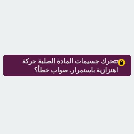
تتحرك جسيمات المادة الصلبة حركة
اهتزازية باستمرار. صواب خطأ؟