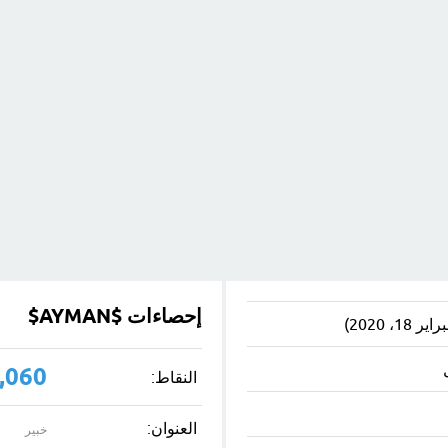
إحصاءات $AYMAN$
,060
النقاط:
العنوان:
خبير