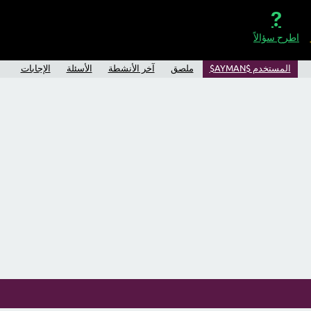
اطرح سؤالاً
المستخدم $AYMAN$
ملصق
آخر الأنشطة
الأسئلة
الإجابات