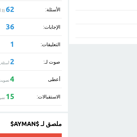
62
الأسئلة:
(
3
أ
36
الإجابات:
1
التعليقات:
2
صوت لـ:
أسئلة,
4
أعطى
تصويت 
15
الاستقبالات:
تصو
ملصق لـ $AYMAN$