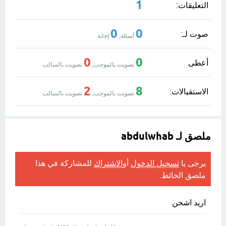
1
التعليقات:
0
0
صوت لـ:
أسئلة,
إجابة
0
0
أعطى
تصويت بالموجب,
تصويت بالسالب
2
8
الاستقبالات:
تصويت بالموجب,
تصويت بالسالب
ملصق لـ abdulwhab
يرجى يا
تسجيل الدخول
أو
الاشتراك
للمشاركة في هذا
ملصق الحائط.
اريد اشحن