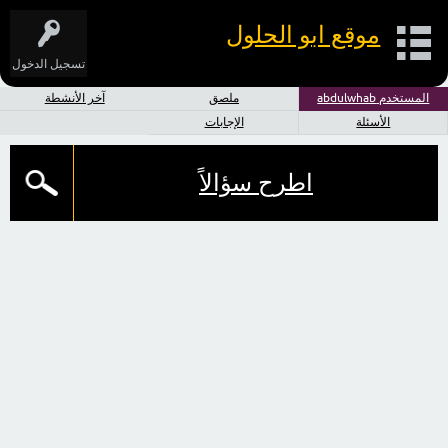
موقع ابو الحلول
تسجيل الدخول
المستخدم abdulwhab
ملصق
آخر الأنشطة
الأسئلة
الإجابات
اطرح سؤالاً