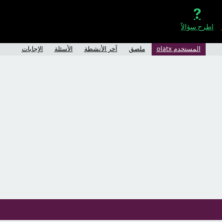
اطرح سؤالاً
المستخدم olatx
ملصق
آخر الأنشطة
الأسئلة
الإجابات