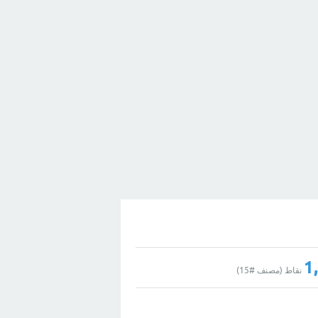
1
نقاط (مصنف #
15
)