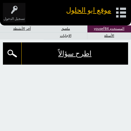
موقع ابو الحلول
تسجيل الدخول
المستخدم yousef84
ملصق
آخر الأنشطة
الأسئلة
الإجابات
اطرح سؤالاً