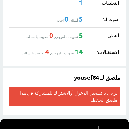
1
التعليقات:
0
5
صوت لـ:
أسئلة,
إجابة
0
5
أعطى
تصويت بالموجب,
تصويت بالسالب
4
14
الاستقبالات:
تصويت بالموجب,
تصويت بالسالب
ملصق لـ yousef84
يرجى يا
تسجيل الدخول
أو
الاشتراك
للمشاركة في هذا
ملصق الحائط.