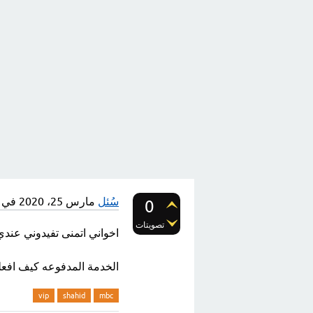
سُئل
مارس 25، 2020
في 
0
تصويتات
اخواني اتمنى تفيدوني عندي سؤال
الخدمة المدفوعه كيف افعل
vip
shahid
mbc