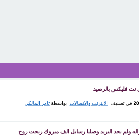
نت فلیکس بالرصيد
في تصنيف
الانترنت والاتصالات
بواسطة
ثامر المالكي
اله ولم نجد البريد وصلنا رسايل الف مبروك ربحت روح