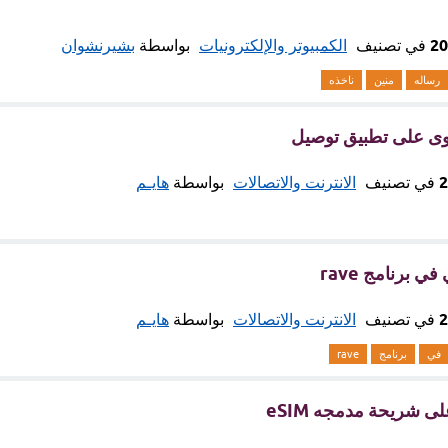
في تصنيف
الكمبيوتر والإلكترونيات
بواسطة
بشيرنشوان
رساله
منين
ناخذه
ى على تطبيق توصيل
في تصنيف
الانترنت والاتصالات
بواسطة
هايـم
 برنامج rave
في تصنيف
الانترنت والاتصالات
بواسطة
هايـم
في
برنامج
rave
 شريحة مدمجه eSIM