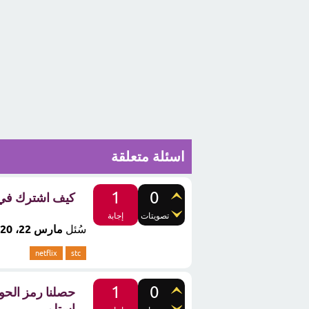
اسئلة متعلقة
1
0
كيف اشترك في 
تصويتات
إجابة
سُئل
مارس 22، 2020
netflix
stc
1
0
حصلنا رمز الحو
استلم