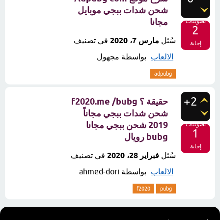
شحن شدات ببجي موبايل
مجانا
تصويتات
2
سُئل
مارس 7، 2020
في تصنيف
إجابة
الالعاب
بواسطة
مجهول
adpubg
+2
حقيقة ؟ f2020.me /bubg
شحن شدات ببجي مجاناً
2019 شحن ببجي مجانا
تصويتات
1
bubg رويال
إجابة
سُئل
فبراير 28، 2020
في تصنيف
الالعاب
بواسطة
ahmed-dori
f2020
pubg