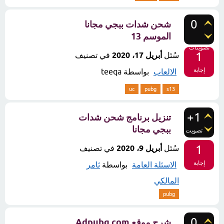
0
شحن شدات ببجي مجانا
الموسم 13
تصويتات
1
سُئل
أبريل 17، 2020
في تصنيف
إجابة
الالعاب
بواسطة
teeqa
uc
pubg
s13
+1
تنزيل برنامج شحن شدات
ببجي مجانا
تصويت
1
سُئل
أبريل 9، 2020
في تصنيف
إجابة
الاسئلة العامة
بواسطة
ثامر
المالكي
pubg
0
شرح موقع Adpubg com