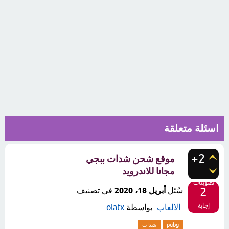
اسئلة متعلقة
+2
موقع شحن شدات ببجي
مجانا للاندرويد
تصويتات
2
سُئل
أبريل 18، 2020
في تصنيف
إجابة
الالعاب
بواسطة
olatx
pubg
شدات