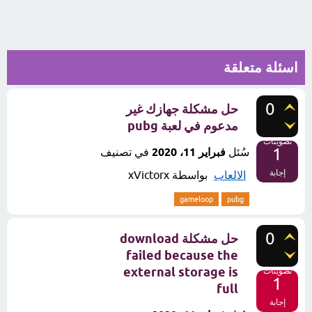
اسئلة متعلقة
0
حل مشكلة جهازك غير
مدعوم في لعبة pubg
تصويتات
1
سُئل
فبراير 11، 2020
في تصنيف
إجابة
الالعاب
بواسطة
xVictorx
gameloop
pubg
0
حل مشكلة download
failed because the
external storage is
تصويتات
1
full
إجابة