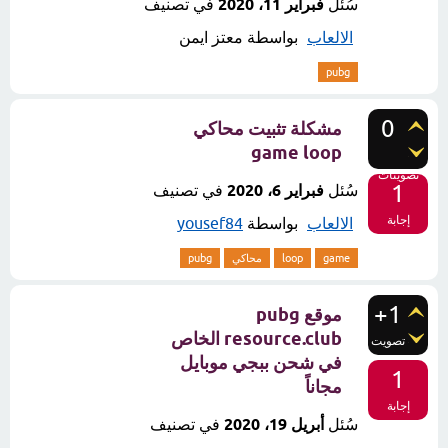
سُئل
فبراير 11، 2020
في تصنيف
الالعاب
بواسطة
معتز ايمن
pubg
0
مشكلة تثبيت محاكي
game loop
تصويتات
1
سُئل
فبراير 6، 2020
في تصنيف
إجابة
الالعاب
بواسطة
yousef84
game
loop
محاكي
pubg
+1
موقع pubg
resource.club الخاص
تصويت
في شحن ببجي موبايل
1
مجاناً
إجابة
سُئل
أبريل 19، 2020
في تصنيف