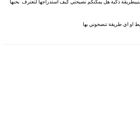
نيبطريقة ذكية هل يمكنكم نصيحتي كيف استدراجها لتعترف بحبها
 او اي طريقة تنصحوني بها