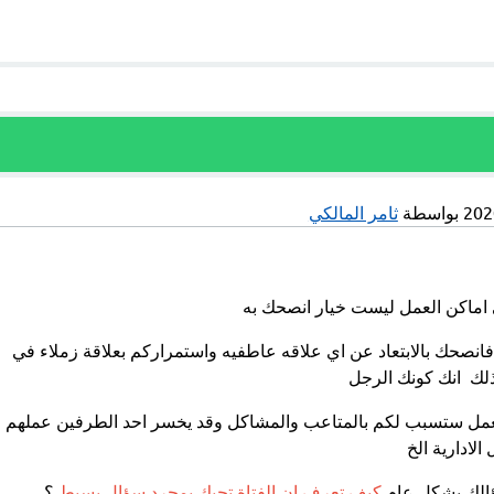
بواسطة
ثامر المالكي
 اماكن العمل ليست خيار انصحك به
 فانصحك بالابتعاد عن اي علاقه عاطفيه واستمراركم بعلاقة زملاء في
لك انك كونك الرجل
لعمل ستسبب لكم بالمتاعب والمشاكل وقد يخسر احد الطرفين عملهم
لادارية الخ
ؤالك بشكل عام
كيف تعرف ان الفتاة تحبك بمجرد سؤال بسيط
؟