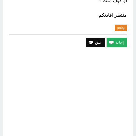
او كيف متت ؟!
منتظر افادتكم
pubg