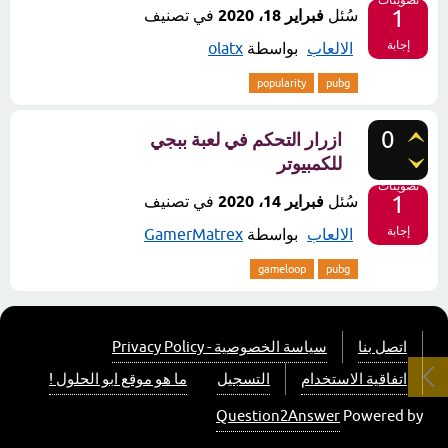
تصويتات
1
سُئل
فبراير 18، 2020
في تصنيف
إجابة
الالعاب
بواسطة
olatx
popularity
pubg
0
ازرار التحكم في لعبة ببجي
للكمبيوتر
تصويتات
1
سُئل
فبراير 14، 2020
في تصنيف
إجابة
الالعاب
بواسطة
GamerMatrex
gameloop
pubg
اتصل بنا
سياسة الخصوصية - Privacy Policy
اتفاقية الاستخدام
التسجيل
ما هو موقع ابو الحلول !
Question2Answer
Powered by