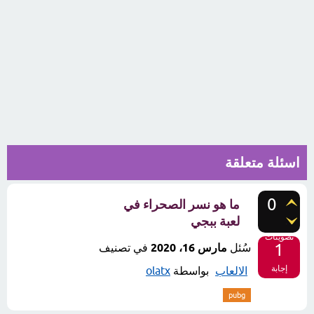
اسئلة متعلقة
0
ما هو نسر الصحراء في
لعبة ببجي
تصويتات
1
سُئل
مارس 16، 2020
في تصنيف
إجابة
الالعاب
بواسطة
olatx
pubg