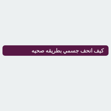
كيف انحف جسمي بطريقه صحيه