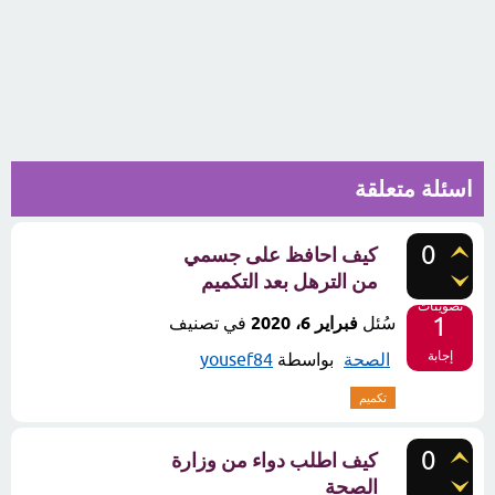
اسئلة متعلقة
0
كيف احافظ على جسمي
من الترهل بعد التكميم
تصويتات
1
سُئل
فبراير 6، 2020
في تصنيف
إجابة
الصحة
بواسطة
yousef84
تكميم
0
كيف اطلب دواء من وزارة
الصحة