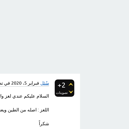
سُئل
فبراير 5، 2020
في ت
+2
تصويتات
السلام عليكم عندي لغز وات
اللغز : اصله من الطين وي
شكراً