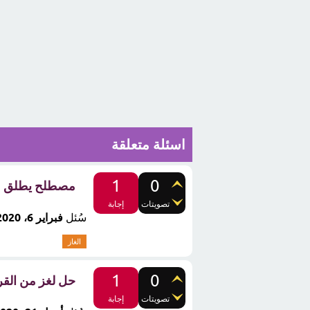
اسئلة متعلقة
1
0
مصطلح يطلق على
تصويتات
إجابة
سُئل
فبراير 6، 2020
الغاز
1
0
حل لغز من القر
تصويتات
إجابة