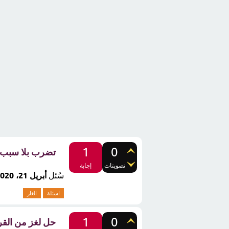
1
0
تضرب بلا سبب ..
تصويتات
إجابة
سُئل
أبريل 21، 2020
اسئلة
الغاز
1
0
حل لغز من القر