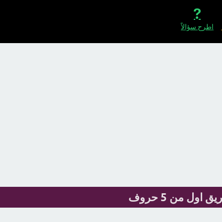
اطرح سؤالاً
ول من 5 حروف