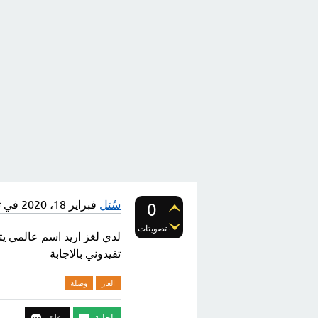
سُئل
فبراير 18، 2020
في 
0
تصويتات
تفيدوني بالاجابة
الغاز
وصلة