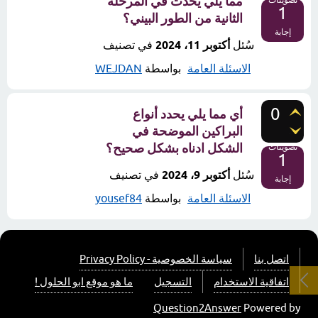
مما يلي يحدث في المرحلة
تصويتات
1
الثانية من الطور البيني؟
إجابة
سُئل
أكتوبر 11، 2024
في تصنيف
الاسئلة العامة
بواسطة
WEJDAN
0
أي مما يلي يحدد أنواع
البراكين الموضحة في
الشكل ادناه بشكل صحيح؟
تصويتات
1
سُئل
أكتوبر 9، 2024
في تصنيف
إجابة
الاسئلة العامة
بواسطة
yousef84
اتصل بنا
سياسة الخصوصية - Privacy Policy
اتفاقية الاستخدام
التسجيل
ما هو موقع ابو الحلول !
Question2Answer
Powered by