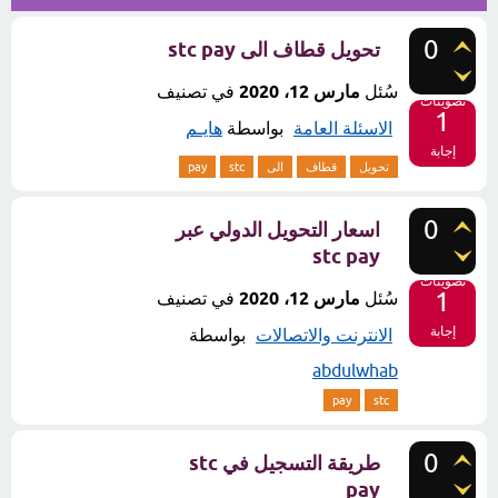
0
تحويل قطاف الى stc pay
سُئل
مارس 12، 2020
في تصنيف
تصويتات
1
الاسئلة العامة
بواسطة
هايـم
إجابة
تحويل
قطاف
الى
stc
pay
0
اسعار التحويل الدولي عبر
stc pay
تصويتات
1
سُئل
مارس 12، 2020
في تصنيف
إجابة
الانترنت والاتصالات
بواسطة
abdulwhab
pay
stc
0
طريقة التسجيل في stc
pay