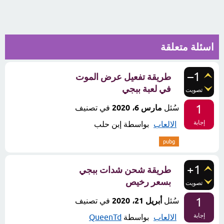
اسئلة متعلقة
–1
طريقة تفعيل عرض الموت
في لعبة ببجي
تصويت
1
سُئل
مارس 6، 2020
في تصنيف
إجابة
الالعاب
بواسطة
إبن حلب
pubg
+1
طريقة شحن شدات ببجي
بسعر رخيص
تصويت
1
سُئل
أبريل 21، 2020
في تصنيف
إجابة
الالعاب
بواسطة
QueenTd