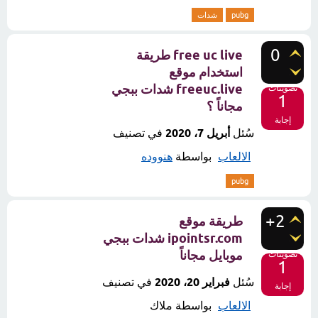
pubg
شدات
0
free uc live طريقة
استخدام موقع
freeuc.live شدات ببجي
تصويتات
1
مجاناً ؟
إجابة
سُئل
أبريل 7، 2020
في تصنيف
الالعاب
بواسطة
هنووده
pubg
+2
طريقة موقع
ipointsr.com شدات ببجي
موبايل مجاناً
تصويتات
1
سُئل
فبراير 20، 2020
في تصنيف
إجابة
الالعاب
بواسطة
ملاك