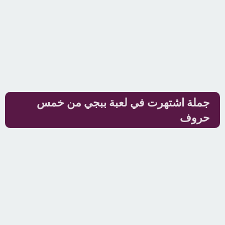
جملة اشتهرت في لعبة ببجي من خمس
حروف