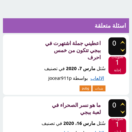
اسئلة متعلقة
0
اعطيني جملة اشتهرت في
ببجي تتكون من خمس
احرف
تصويتات
1
سُئل
مارس 7، 2020
في تصنيف
إجابة
الالعاب
بواسطة
jocear911p
شدات
pubg
0
ما هو نسر الصحراء في
لعبة ببجي
تصويتات
1
سُئل
مارس 16، 2020
في تصنيف